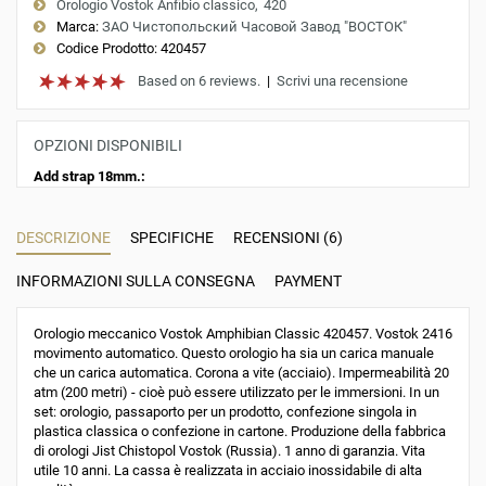
Orologio Vostok Anfibio classico
420
Marca:
ЗАО Чистопольский Часовой Завод "ВОСТОК"
Codice Prodotto:
420457
Based on 6 reviews.
|
Scrivi una recensione
OPZIONI DISPONIBILI
Add strap 18mm.:
DESCRIZIONE
SPECIFICHE
RECENSIONI (6)
INFORMAZIONI SULLA CONSEGNA
PAYMENT
Orologio meccanico Vostok Amphibian Classic 420457. Vostok 2416
movimento automatico. Questo orologio ha sia un carica manuale
che un carica automatica. Corona a vite (acciaio). Impermeabilità 20
atm (200 metri) - cioè può essere utilizzato per le immersioni. In un
set: orologio, passaporto per un prodotto, confezione singola in
plastica classica o confezione in cartone. Produzione della fabbrica
di orologi Jist Chistopol Vostok (Russia). 1 anno di garanzia. Vita
utile 10 anni. La cassa è realizzata in acciaio inossidabile di alta