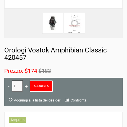
Orologi Vostok Amphibian Classic
420457
Prezzo:
$174
$183
ACQUISTA
Aggiungi alla lista dei desideri
Confronta
Acquista