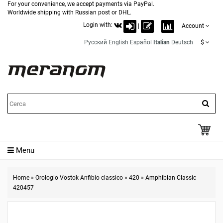
For your convenience, we accept payments via PayPal.
Worldwide shipping with Russian post or DHL.
Login with:
|
Account
Русский
English
Español
Italian
Deutsch
$
Menu
Home
»
Orologio Vostok Anfibio classico
»
420
»
Amphibian Classic
420457