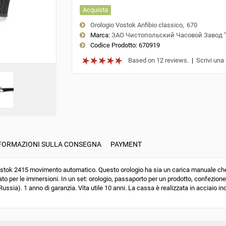
Acquista
Orologio Vostok Anfibio classico
670
Marca:
ЗАО Чистопольский Часовой Завод 
Codice Prodotto:
670919
Based on 12 reviews.
|
Scrivi una
FORMAZIONI SULLA CONSEGNA
PAYMENT
ok 2415 movimento automatico. Questo orologio ha sia un carica manuale che u
to per le immersioni. In un set: orologio, passaporto per un prodotto, confezione
ussia). 1 anno di garanzia. Vita utile 10 anni. La cassa è realizzata in acciaio ino