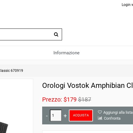
Login 
Informazione
lassic 670919
Orologi Vostok Amphibian C
Prezzo:
$179
$187
Aggiungi alla lista
ACQUISTA
Confronta