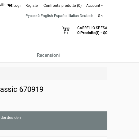
with:
Login
|
Register
Confronta prodotto (0)
Account
Русский
English
Español
Italian
Deutsch
$
CARRELLO SPESA
0 Prodotto(i) - $0
Recensioni
lassic 670919
 dei desideri