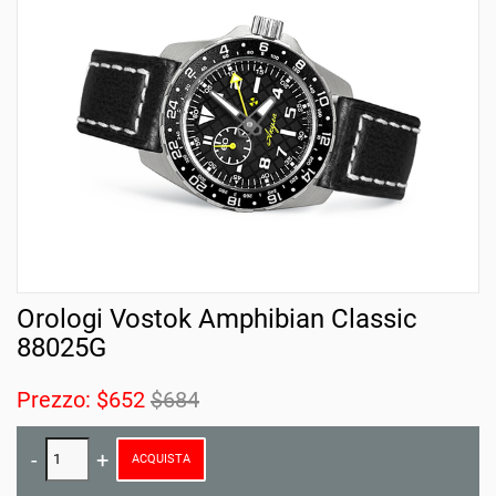
Orologi Vostok Amphibian Classic
88025G
Prezzo:
$652
$684
ACQUISTA