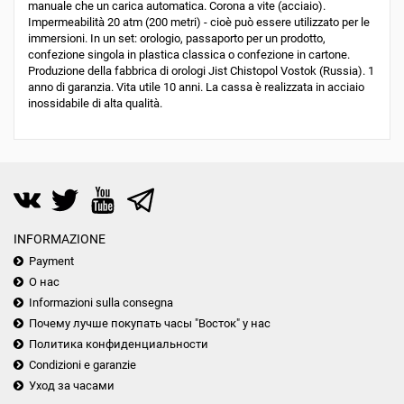
manuale che un carica automatica. Corona a vite (acciaio).
Impermeabilità 20 atm (200 metri) - cioè può essere utilizzato per le
immersioni. In un set: orologio, passaporto per un prodotto,
confezione singola in plastica classica o confezione in cartone.
Produzione della fabbrica di orologi Jist Chistopol Vostok (Russia). 1
anno di garanzia. Vita utile 10 anni. La cassa è realizzata in acciaio
inossidabile di alta qualità.
INFORMAZIONE
Payment
О нас
Informazioni sulla consegna
Почему лучше покупать часы "Восток" у нас
Политика конфиденциальности
Condizioni e garanzie
Уход за часами