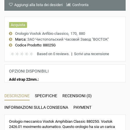
Aggiungi alla lista dei desideri
Confronta
Acquista
Orologio Vostok Anfibio classico
170
880
Marca:
ЗАО Чистопольский Часовой Завод "ВОСТОК"
Codice Prodotto:
88025G
Based on 0 reviews.
|
Scrivi una recensione
OPZIONI DISPONIBILI
Add strap 22mm.:
DESCRIZIONE
SPECIFICHE
RECENSIONI (0)
INFORMAZIONI SULLA CONSEGNA
PAYMENT
Orologio meccanico Vostok Amphibian Classic 88025G. Vostok
2426.01 movimento automatico. Questo orologio ha sia un carica