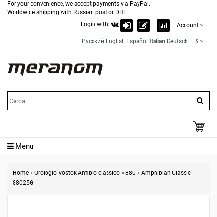
For your convenience, we accept payments via PayPal.
Worldwide shipping with Russian post or DHL.
Login with:
|
Account
Русский
English
Español
Italian
Deutsch
$
Menu
Home
»
Orologio Vostok Anfibio classico
»
880
»
Amphibian Classic
88025G