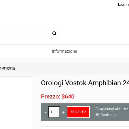
Login 
Informazione
01/91091B
Orologi Vostok Amphibian 2
Prezzo: $640
Aggiungi alla lista
ESAURITO
Confronta