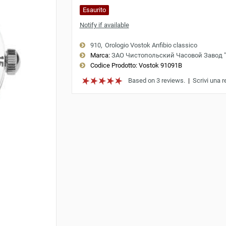
Esaurito
Notify if available
910
Orologio Vostok Anfibio classico
Marca:
ЗАО Чистопольский Часовой Завод 
Codice Prodotto:
Vostok 91091B
Based on 3 reviews.
|
Scrivi una 