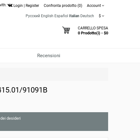
with:
Login
|
Register
Confronta prodotto (0)
Account
Русский
English
Español
Italian
Deutsch
$
CARRELLO SPESA
0 Prodotto(i) - $0
Recensioni
415.01/91091B
 dei desideri