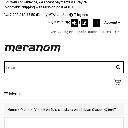
For your convenience, we accept payments via PayPal.
Worldwide shipping with Russian post or DHL.
+7-903-313-85-50
(Dmitry)
WhatsApp
Telegram
Login with:
|
Account
Русский
English
Español
Italian
Deutsch
$
Menu
Home
»
Orologio Vostok Anfibio classico
»
Amphibian Classic 420647