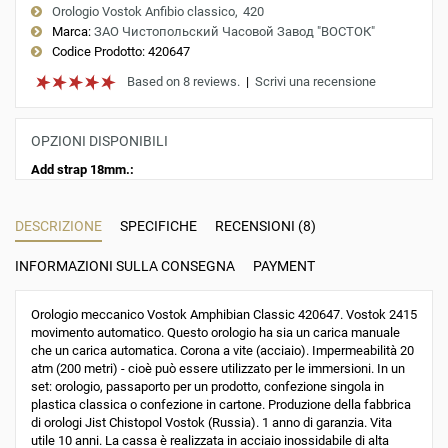
Orologio Vostok Anfibio classico
420
Marca:
ЗАО Чистопольский Часовой Завод "ВОСТОК"
Codice Prodotto:
420647
Based on 8 reviews.
|
Scrivi una recensione
OPZIONI DISPONIBILI
Add strap 18mm.:
DESCRIZIONE
SPECIFICHE
RECENSIONI (8)
INFORMAZIONI SULLA CONSEGNA
PAYMENT
Orologio meccanico Vostok Amphibian Classic 420647. Vostok 2415
movimento automatico. Questo orologio ha sia un carica manuale
che un carica automatica. Corona a vite (acciaio). Impermeabilità 20
atm (200 metri) - cioè può essere utilizzato per le immersioni. In un
set: orologio, passaporto per un prodotto, confezione singola in
plastica classica o confezione in cartone. Produzione della fabbrica
di orologi Jist Chistopol Vostok (Russia). 1 anno di garanzia. Vita
utile 10 anni. La cassa è realizzata in acciaio inossidabile di alta