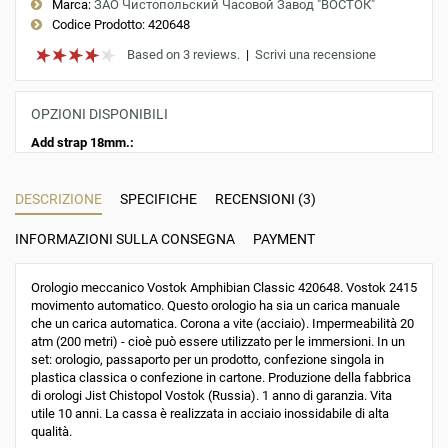
Marca:
ЗАО Чистопольский Часовой Завод "ВОСТОК"
Codice Prodotto:
420648
Based on 3 reviews.
|
Scrivi una recensione
OPZIONI DISPONIBILI
Add strap 18mm.:
DESCRIZIONE
SPECIFICHE
RECENSIONI (3)
INFORMAZIONI SULLA CONSEGNA
PAYMENT
Orologio meccanico Vostok Amphibian Classic 420648. Vostok 2415
movimento automatico. Questo orologio ha sia un carica manuale
che un carica automatica. Corona a vite (acciaio). Impermeabilità 20
atm (200 metri) - cioè può essere utilizzato per le immersioni. In un
set: orologio, passaporto per un prodotto, confezione singola in
plastica classica o confezione in cartone. Produzione della fabbrica
di orologi Jist Chistopol Vostok (Russia). 1 anno di garanzia. Vita
utile 10 anni. La cassa è realizzata in acciaio inossidabile di alta
qualità.