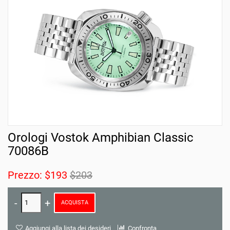
Orologi Vostok Amphibian Classic
70086B
Prezzo:
$193
$203
ACQUISTA
Aggiungi alla lista dei desideri
Confronta