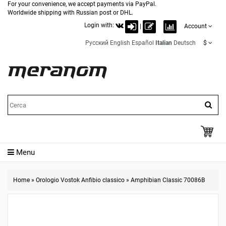
For your convenience, we accept payments via PayPal.
Worldwide shipping with Russian post or DHL.
Login with:
|
Account
Русский
English
Español
Italian
Deutsch
$
Menu
Home
»
Orologio Vostok Anfibio classico
»
Amphibian Classic 70086B