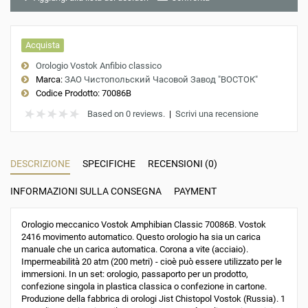
Acquista
Orologio Vostok Anfibio classico
Marca:
ЗАО Чистопольский Часовой Завод "ВОСТОК"
Codice Prodotto:
70086B
Based on 0 reviews.
|
Scrivi una recensione
DESCRIZIONE
SPECIFICHE
RECENSIONI (0)
INFORMAZIONI SULLA CONSEGNA
PAYMENT
Orologio meccanico Vostok Amphibian Classic 70086B. Vostok
2416 movimento automatico. Questo orologio ha sia un carica
manuale che un carica automatica. Corona a vite (acciaio).
Impermeabilità 20 atm (200 metri) - cioè può essere utilizzato per le
immersioni. In un set: orologio, passaporto per un prodotto,
confezione singola in plastica classica o confezione in cartone.
Produzione della fabbrica di orologi Jist Chistopol Vostok (Russia). 1