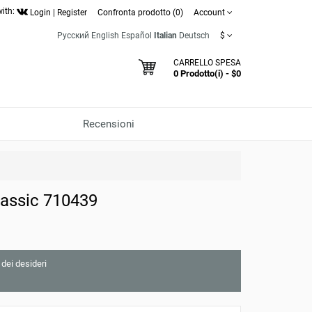
with:
Login
|
Register
Confronta prodotto (0)
Account
Русский
English
Español
Italian
Deutsch
$
CARRELLO SPESA
0 Prodotto(i) - $0
Recensioni
lassic 710439
 dei desideri