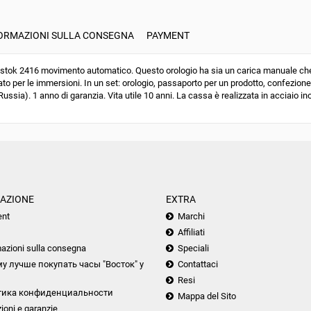
ORMAZIONI SULLA CONSEGNA
PAYMENT
ok 2416 movimento automatico. Questo orologio ha sia un carica manuale che u
to per le immersioni. In un set: orologio, passaporto per un prodotto, confezione
ussia). 1 anno di garanzia. Vita utile 10 anni. La cassa è realizzata in acciaio ino
AZIONE
EXTRA
nt
Marchi
Affiliati
azioni sulla consegna
Speciali
у лучше покупать часы "Восток" у
Contattaci
Resi
тика конфиденциальности
Mappa del Sito
ioni e garanzie