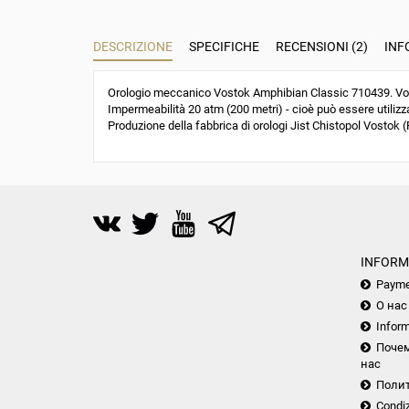
DESCRIZIONE
SPECIFICHE
RECENSIONI (2)
INF
Orologio meccanico Vostok Amphibian Classic 710439. Vost
Impermeabilità 20 atm (200 metri) - cioè può essere utilizza
Produzione della fabbrica di orologi Jist Chistopol Vostok (R
INFORM
Payme
О нас
Inform
Почем
нас
Поли
Condiz