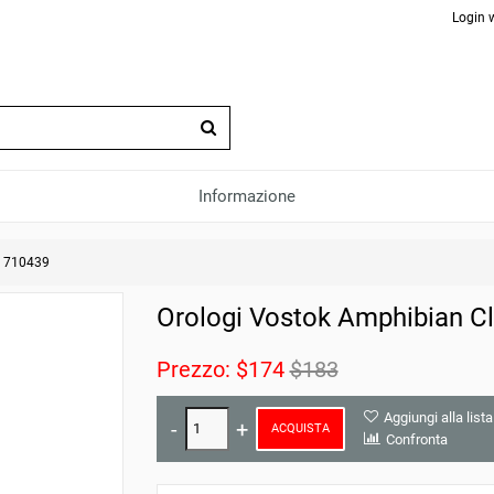
Login 
Informazione
c 710439
Orologi Vostok Amphibian C
Prezzo:
$174
$183
Aggiungi alla lista
ACQUISTA
Confronta