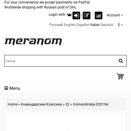
For your convenience, we accept payments via PayPal.
Worldwide shipping with Russian post or DHL.
Login with:
|
Account
Русский
English
Español
Italian
Deutsch
$
Menu
Home
»
Командирские Классика
»
02
»
Komandirskie 02019A