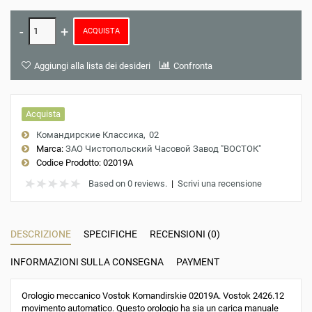
ACQUISTA
Aggiungi alla lista dei desideri
Confronta
Acquista
Командирские Классика
02
Marca:
ЗАО Чистопольский Часовой Завод "ВОСТОК"
Codice Prodotto:
02019A
Based on 0 reviews.
|
Scrivi una recensione
DESCRIZIONE
SPECIFICHE
RECENSIONI (0)
INFORMAZIONI SULLA CONSEGNA
PAYMENT
Orologio meccanico Vostok Komandirskie 02019A. Vostok 2426.12
movimento automatico. Questo orologio ha sia un carica manuale