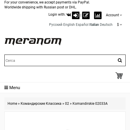
For your convenience, we accept payments via PayPal.
Worldwide shipping with Russian post or DHL.
Login with:
|
Account
Русский
English
Español
Italian
Deutsch
$
Menu
Home
»
Командирские Классика
»
02
»
Komandirskie 02033A