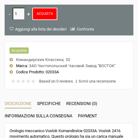
ACQUISTA
Aggiungi alla lista dei desideri
Confronta
Acquista
Командирские Классика
02
Marca:
ЗАО Чистопольский Часовой Завод "ВОСТОК"
Codice Prodotto:
02033A
Based on 0 reviews.
|
Scrivi una recensione
DESCRIZIONE
SPECIFICHE
RECENSIONI (0)
INFORMAZIONI SULLA CONSEGNA
PAYMENT
Orologio meccanico Vostok Komandirskie 02033A. Vostok 2416
movimento automatico. Questo orologio ha sia un carica manuale