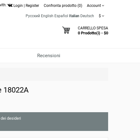
with:
Login
|
Register
Confronta prodotto (0)
Account
Русский
English
Español
Italian
Deutsch
$
CARRELLO SPESA
0 Prodotto(i) - $0
Recensioni
e 18022A
 dei desideri