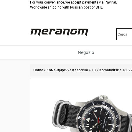
For your convenience, we accept payments via PayPal.
Worldwide shipping with Russian post or DHL.
Negozio
Home
»
Командирские Классика
»
18
»
Komandirskie 1802