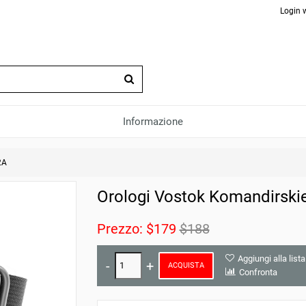
Login 
Informazione
2A
Orologi Vostok Komandirski
Prezzo:
$179
$188
Aggiungi alla lista
ACQUISTA
Confronta