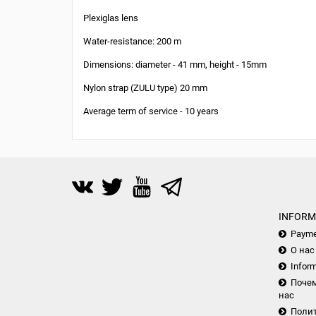
Plexiglas lens
Water-resistance: 200 m
Dimensions: diameter - 41 mm, height - 15mm
Nylon strap (ZULU type) 20 mm
Average term of service - 10 years
INFORM
Payme
О нас
Inform
Почем
нас
Поли