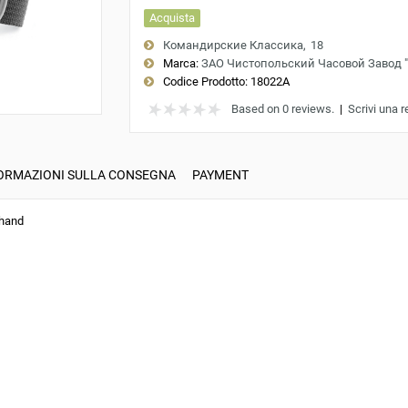
Acquista
Командирские Классика
18
Marca:
ЗАО Чистопольский Часовой Завод 
Codice Prodotto:
18022A
Based on 0 reviews.
|
Scrivi una 
ORMAZIONI SULLA CONSEGNA
PAYMENT
 hand