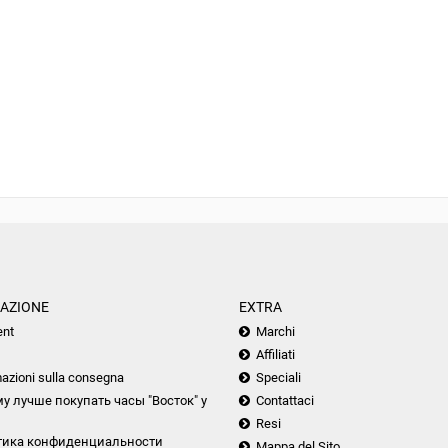
AZIONE
EXTRA
nt
Marchi
Affiliati
azioni sulla consegna
Speciali
у лучше покупать часы "Восток" у
Contattaci
Resi
тика конфиденциальности
Mappa del Sito