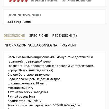
Based on 1 reviews.
|
Scrivi una recensione
OPZIONI DISPONIBILI
Add strap 18mm.:
DESCRIZIONE
SPECIFICHE
RECENSIONI (1)
INFORMAZIONI SULLA CONSEGNA
PAYMENT
Часы Восток Командирские 439646 купить с доставкой и
гарантией по выгодной цене.
Гарантия:1 год, предоставляется заводом-изготовителем.
Корпус:Латунь(нитрид титана)
Стекло:Оргстекло, выпуклое
Водонепроницаемые до::20 метров.
Ширина ремешка::18 мм.
Механизм:2414A
Автоматический завод:Нет
Ручной завод:Есть
Количество камней:17
Точность при температуре 20±5°С:-20 +60 сек/сут.