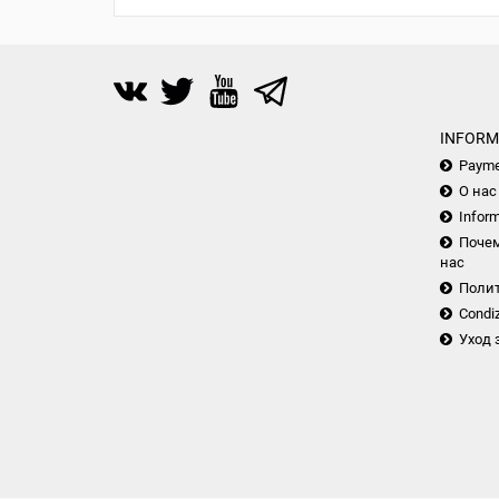
INFORM
Payme
О нас
Inform
Почем
нас
Поли
Condiz
Уход 