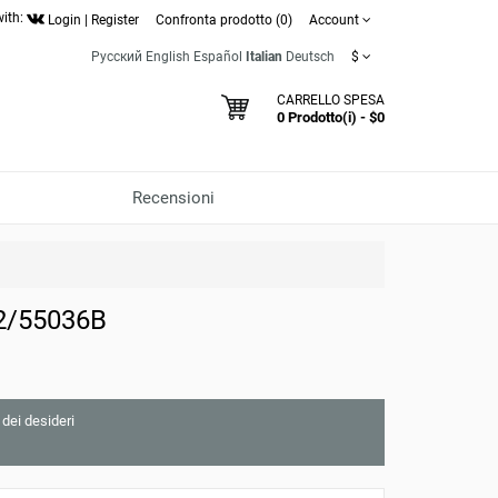
with:
Login
|
Register
Confronta prodotto (0)
Account
Русский
English
Español
Italian
Deutsch
$
CARRELLO SPESA
0 Prodotto(i) - $0
Recensioni
02/55036B
 dei desideri