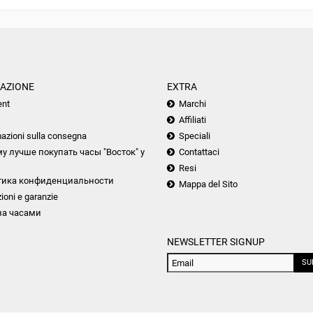
AZIONE
EXTRA
nt
Marchi
Affiliati
azioni sulla consegna
Speciali
у лучше покупать часы "Восток" у
Contattaci
Resi
тика конфиденциальности
Mappa del Sito
ioni e garanzie
за часами
NEWSLETTER SIGNUP
SU