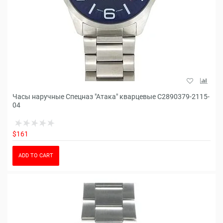
Часы наручные Спецназ "Атака" кварцевые С2890379-2115-
04
$161
ADD TO CART