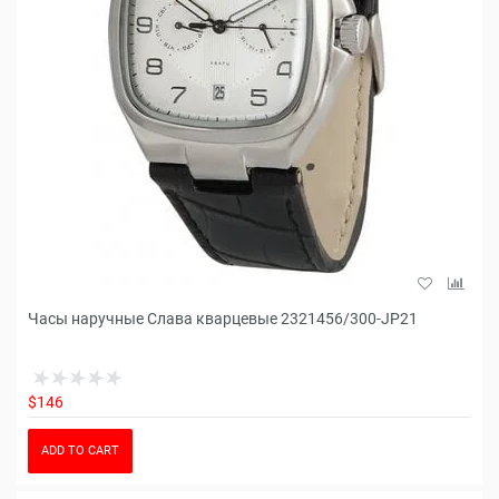
Часы наручные Слава кварцевые 2321456/300-JP21
$146
ADD TO CART