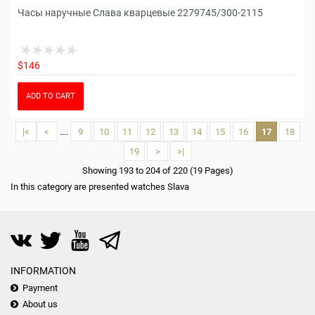
Часы наручные Слава кварцевые 2279745/300-2115
$146
ADD TO CART
|<
<
....
9
10
11
12
13
14
15
16
17
18
19
>
>|
Showing 193 to 204 of 220 (19 Pages)
In this category are presented watches Slava
INFORMATION
Payment
About us