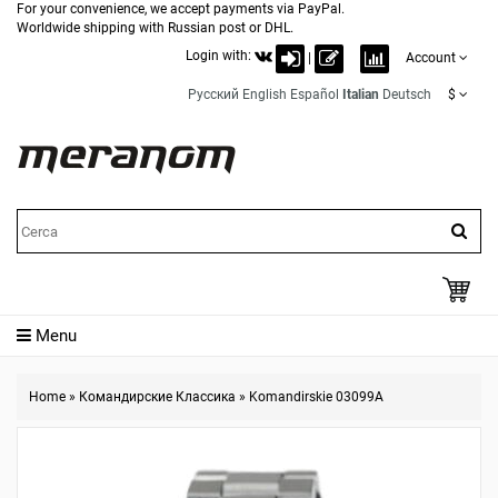
For your convenience, we accept payments via PayPal.
Worldwide shipping with Russian post or DHL.
Login with:
|
Account
Русский
English
Español
Italian
Deutsch
$
Menu
Home
»
Командирские Классика
»
Komandirskie 03099A