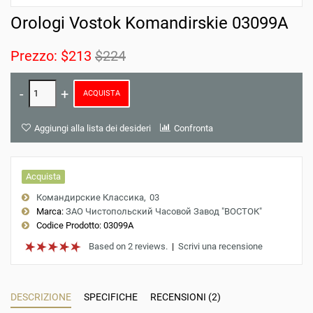
Orologi Vostok Komandirskie 03099A
Prezzo:
$213
$224
ACQUISTA
Aggiungi alla lista dei desideri
Confronta
Acquista
Командирские Классика
03
Marca:
ЗАО Чистопольский Часовой Завод "ВОСТОК"
Codice Prodotto:
03099A
Based on 2 reviews.
|
Scrivi una recensione
DESCRIZIONE
SPECIFICHE
RECENSIONI (2)